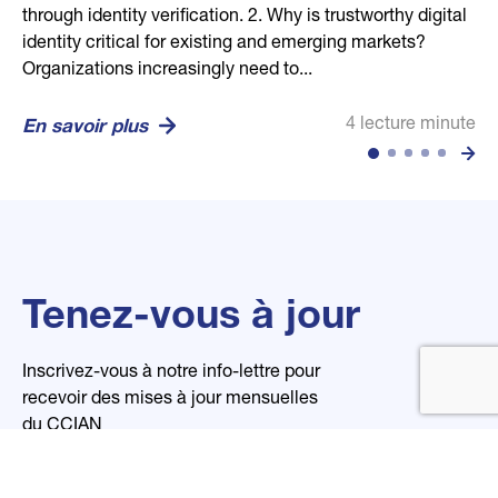
through identity verification. 2. Why is trustworthy digital
human through secure biometric, credential, and
competitive dance community, helping confirm dancer,
businesses in building stronger communities and
every business. Its mission is to empower global trust
identity critical for existing and emerging markets?
location technologies. Vision: To set the global standard
guardian, and studio relationships in a secure and
economies. Our mission is to efficiently connect...
and transparency through open, digital, and reliable
Organizations increasingly need to...
for trusted identity in...
privacy-conscious...
organizational...
4 lecture minute
En savoir plus
4 lecture minute
2 lecture minute
2 lecture minute
4 lecture minute
En savoir plus
En savoir plus
En savoir plus
En savoir plus
Tenez-vous à jour
Inscrivez-vous à notre info-lettre pour
recevoir des mises à jour mensuelles
du CCIAN
Nom