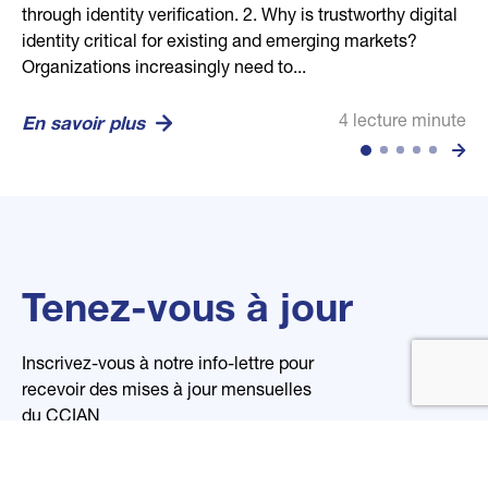
through identity verification. 2. Why is trustworthy digital
human through secure biometric, credential, and
competitive dance community, helping confirm dancer,
businesses in building stronger communities and
every business. Its mission is to empower global trust
identity critical for existing and emerging markets?
location technologies. Vision: To set the global standard
guardian, and studio relationships in a secure and
economies. Our mission is to efficiently connect...
and transparency through open, digital, and reliable
Organizations increasingly need to...
for trusted identity in...
privacy-conscious...
organizational...
4 lecture minute
En savoir plus
4 lecture minute
2 lecture minute
2 lecture minute
4 lecture minute
En savoir plus
En savoir plus
En savoir plus
En savoir plus
Tenez-vous à jour
Inscrivez-vous à notre info-lettre pour
recevoir des mises à jour mensuelles
du CCIAN
Nom