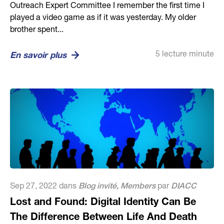
Outreach Expert Committee I remember the first time I
played a video game as if it was yesterday. My older
brother spent...
5 lecture minute
En savoir plus
Sep 27, 2022 dans
Blog invité
,
Members
par
DIACC
Lost and Found: Digital Identity Can Be
The Difference Between Life And Death