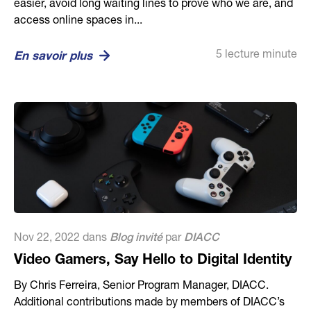
easier, avoid long waiting lines to prove who we are, and
access online spaces in...
5 lecture minute
En savoir plus
Nov 22, 2022 dans
Blog invité
par
DIACC
Video Gamers, Say Hello to Digital Identity
By Chris Ferreira, Senior Program Manager, DIACC.
Additional contributions made by members of DIACC’s