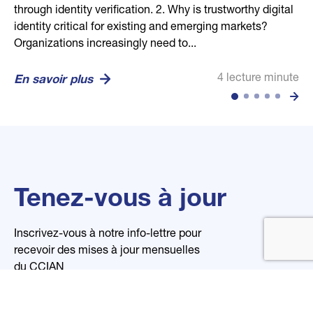
through identity verification. 2. Why is trustworthy digital
human through secure biometric, credential, and
competitive dance community, helping confirm dancer,
businesses in building stronger communities and
every business. Its mission is to empower global trust
identity critical for existing and emerging markets?
location technologies. Vision: To set the global standard
guardian, and studio relationships in a secure and
economies. Our mission is to efficiently connect...
and transparency through open, digital, and reliable
Organizations increasingly need to...
for trusted identity in...
privacy-conscious...
organizational...
4 lecture minute
En savoir plus
4 lecture minute
2 lecture minute
2 lecture minute
4 lecture minute
En savoir plus
En savoir plus
En savoir plus
En savoir plus
Tenez-vous à jour
Inscrivez-vous à notre info-lettre pour
recevoir des mises à jour mensuelles
du CCIAN
Nom