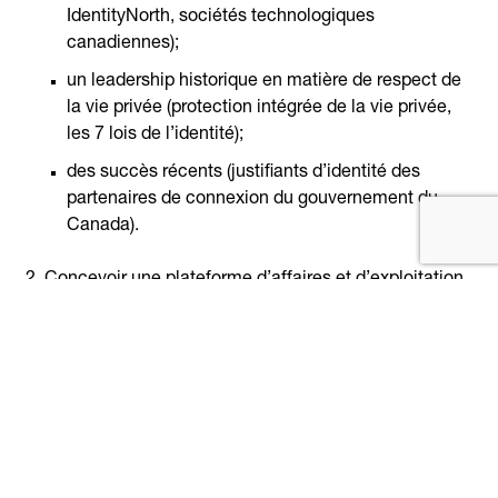
IdentityNorth, sociétés technologiques
canadiennes);
un leadership historique en matière de respect de
la vie privée (protection intégrée de la vie privée,
les 7 lois de l’identité);
des succès récents (justifiants d’identité des
partenaires de connexion du gouvernement du
Canada).
Concevoir une plateforme d’affaires et d’exploitation
durable, et
assurer ou soutenir la prestation d’un
service commercial en temps réel pour
l’identification et l’authentification numériques
d’ici
une date précise.
Adopter un
modèle d’authentification fédérée et
d’autorisation par courtiers
en guise de norme
pancanadienne pour instaurer un régime robuste