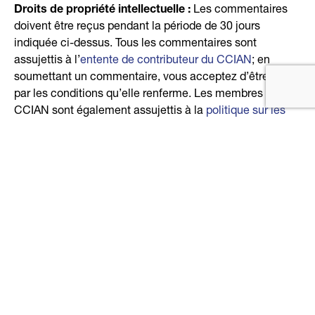
Droits de propriété intellectuelle :
Les commentaires
doivent être reçus pendant la période de 30 jours
indiquée ci-dessus. Tous les commentaires sont
assujettis à l’
entente de contributeur du CCIAN
; en
soumettant un commentaire, vous acceptez d’être lié
par les conditions qu’elle renferme. Les membres du
CCIAN sont également assujettis à la
politique sur les
droits de propriété intellectuelle
. Tout avis d’intention de
ne pas octroyer une licence en vertu de l’entente de
contributeur et/ou de la politique sur les droits de
propriété intellectuelle relativement aux documents à
examiner ou à des commentaires doit être donné dès
que le contributeur et/ou le membre en ont la possibilité,
et en toute circonstance, pendant la période de
commentaires de 30 jours. Les revendications au titre
des droits de propriété intellectuelle peuvent être
adressées à
review@diacc.ca
. Veuillez indiquer
« Revendication en matière de propriété intellectuelle »
dans l’objet.