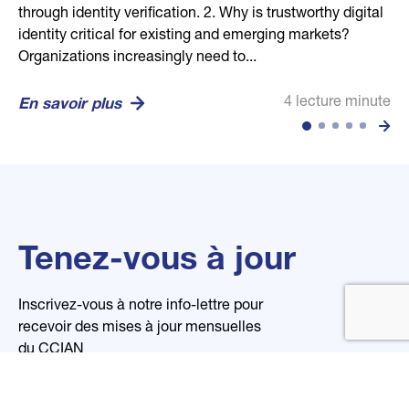
through identity verification. 2. Why is trustworthy digital
human through secure biometric, credential, and
competitive dance community, helping confirm dancer,
businesses in building stronger communities and
every business. Its mission is to empower global trust
identity critical for existing and emerging markets?
location technologies. Vision: To set the global standard
guardian, and studio relationships in a secure and
economies. Our mission is to efficiently connect...
and transparency through open, digital, and reliable
Organizations increasingly need to...
for trusted identity in...
privacy-conscious...
organizational...
4 lecture minute
En savoir plus
4 lecture minute
2 lecture minute
2 lecture minute
4 lecture minute
En savoir plus
En savoir plus
En savoir plus
En savoir plus
Tenez-vous à jour
Inscrivez-vous à notre info-lettre pour
recevoir des mises à jour mensuelles
du CCIAN
Nom