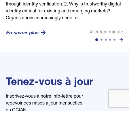
through identity verification. 2. Why is trustworthy digital
human through secure biometric, credential, and
competitive dance community, helping confirm dancer,
businesses in building stronger communities and
every business. Its mission is to empower global trust
identity critical for existing and emerging markets?
location technologies. Vision: To set the global standard
guardian, and studio relationships in a secure and
economies. Our mission is to efficiently connect...
and transparency through open, digital, and reliable
Organizations increasingly need to...
for trusted identity in...
privacy-conscious...
organizational...
4 lecture minute
En savoir plus
4 lecture minute
2 lecture minute
2 lecture minute
4 lecture minute
En savoir plus
En savoir plus
En savoir plus
En savoir plus
Tenez-vous à jour
Inscrivez-vous à notre info-lettre pour
recevoir des mises à jour mensuelles
du CCIAN
Nom