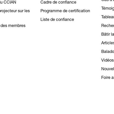
Cas d’
du CCIAN
Cadre de confiance
Témoig
ojecteur sur les
Programme de certification
Tablea
Liste de confiance
 des membres
Recher
Bâtir l
Article
Balad
Vidéos
Nouvel
Foire 